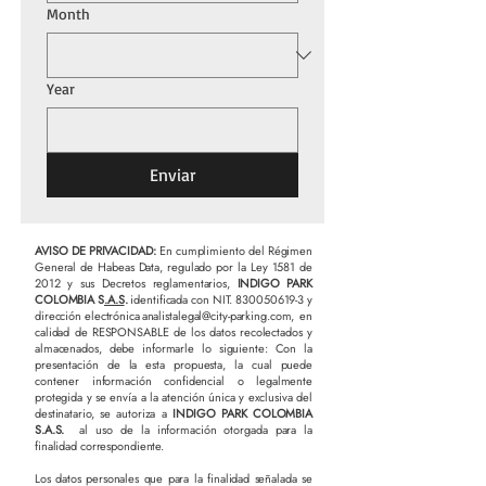
Month
Year
Enviar
AVISO DE PRIVACIDAD:
En cumplimiento del Régimen
General de Habeas Data, regulado por la Ley 1581 de
2012 y sus Decretos reglamentarios,
INDIGO PARK
COLOMBIA S
.A.S
.
identificada con NIT.
830050619-3
y
dirección electrónica
analistalegal@city-parking.com
, en
calidad de RESPONSABLE de los datos recolectados y
almacenados, debe informarle lo siguiente: Con la
presentación de la esta propuesta, la cual puede
contener información confidencial o legalmente
protegida y se envía a la atención única y exclusiva del
destinatario, se autoriza a
INDIGO PARK COLOMBIA
S.A.S.
al uso de la información otorgada para la
finalidad correspondiente.
Los datos personales que para la finalidad señalada se