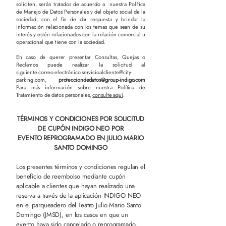
soliciten, serán tratados de acuerdo a nuestra Política
de Manejo de Datos Personales y del objeto social de la
sociedad, con el fin de dar respuesta y brindar la
información relacionada con los temas que sean de su
interés y estén relacionados con la relación comercial u
operacional que tiene con la sociedad.
En caso de querer presentar Consultas, Quejas o
Reclamos puede realizar la solicitud al
siguiente correo electrónico
servicioalcliente@city-
parking.com
,
protecciondedatos@group-indigo.com
Para más información sobre nuestra Política de
Tratamiento de datos personales,
consulte aquí
.
TÉRMINOS Y CONDICIONES POR SOLICITUD
DE CUPÓN INDIGO NEO POR
EVENTO REPROGRAMADO
EN JULIO MARIO
SANTO DOMINGO
Los presentes términos y condiciones regulan el
beneficio de reembolso mediante cupón
aplicable a clientes que hayan realizado una
reserva a través de la aplicación INDIGO NEO
en el parqueadero del Teatro Julio Mario Santo
Domingo (JMSD), en los casos en que un
evento haya sido cancelado o reprogramado.